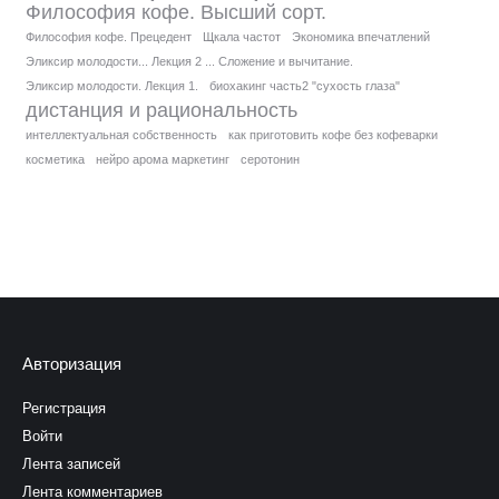
Философия кофе. Высший сорт.
Философия кофе. Прецедент
Щкала частот
Экономика впечатлений
Эликсир молодости... Лекция 2 ... Сложение и вычитание.
Эликсир молодости. Лекция 1.
биохакинг часть2 "сухость глаза"
дистанция и рациональность
интеллектуальная собственность
как приготовить кофе без кофеварки
косметика
нейро арома маркетинг
серотонин
Авторизация
Регистрация
Войти
Лента записей
Лента комментариев