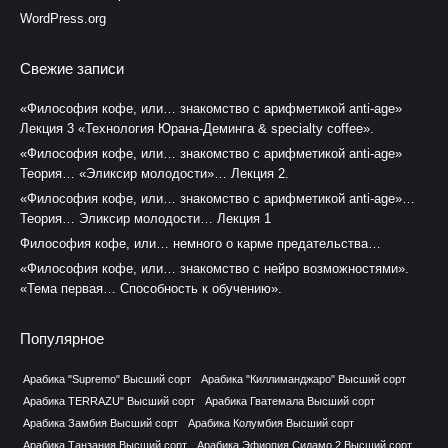
WordPress.org
Свежие записи
«Философия кофе, или… знакомство с арифметикой anti-age»
Лекция 3 «Технология Юрана-Деминга & specialty coffee».
«Философия кофе, или… знакомство с арифметикой anti-age»
Теория… «Эликсир молодости»… Лекция 2.
«Философия кофе, или… знакомство с арифметикой anti-age»…
Теория… Эликсир молодости… Лекция 1
Философия кофе, или… немного о карме предательства…
«Философия кофе, или… знакомство с нейро возможностями».
«Тема первая… Способность к обучению».
Популярное
Арабика "Supremo" Высший сорт
Арабика "Киллиманджаро" Высший сорт
Арабика TERRAZU" Высший сорт
Арабика Гватемала Высший сорт
Арабика Замбия Высший сорт
Арабика Колумбия Высший сорт
Арабика Танзания Высший сорт
Арабика Эфиопия Сидамо 2 Высший сорт