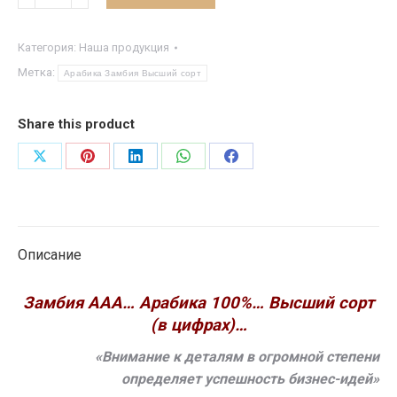
товара
Замбия
ААА...
Категория:
Наша продукция
Арабика
Метка:
Арабика Замбия Высший сорт
100%...
Высший
Share this product
сорт.
Share
Share
Share
Share
Share
on
on
on
on
on
X
Pinterest
LinkedIn
WhatsApp
Facebook
Описание
Замбия ААА… Арабика 100%… Высший сорт
(в цифрах)…
«Внимание к деталям в огромной степени
определяет успешность бизнес-идей»