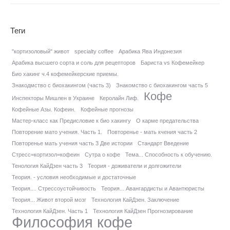
Теги
"кортизоловый" живот
specialty coffee
Арабика Ява Индонезия
Арабика высшего сорта и соль для рецепторов
Бариста vs Кофемейкер
Био хакинг ч.4 кофемейкерские приемы.
Знакодмство с биохакингом (часть 3)
Знакомство с биохакингом часть 5
Кофе
Инспекторы Мишлен в Украине
Керолайн Лиф.
Кофейные Азы. Кофеин.
Кофейные прогнозы
Мастер-класс как Предисловие к био хакингу
О карме предательства
Повторение мато учения. Часть 1.
Повторенье - мать кчения часть 2
Повторенье мать учения часть 3 Две истории
Стандарт Введение
Стресс=кортизол=кофеин
Сутра о кофе
Тема... Способность к обучению.
Тенология КайДзен часть 3
Теория - доживатели и долгожители
Теория. - условия необходимые и достаточные
Теория.... Стрессоустойчивость
Теория... Авангардисты и Авантюристы
Теория... Живот второй мозг
Технология КайДзен. Заключение
Технология КайДзен. Часть 1
Технология КайДзен Прогнозирование
Философия кофе