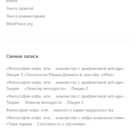
Войти
Лента записей
Лента комментариев
WordPress.org
Свежие записи
«Философия кофе, или… знакомство с арифметикой anti-age»
Лекция 3 «Технология Юрана-Деминга & specialty coffee».
«Философия кофе, или… знакомство с арифметикой anti-age»
Теория… «Эликсир молодости»… Лекция 2.
«Философия кофе, или… знакомство с арифметикой anti-age»…
Теория… Эликсир молодости… Лекция 1
Философия кофе, или… немного о карме предательства…
«Философия кофе, или… знакомство с нейро возможностями».
«Тема первая… Способность к обучению».