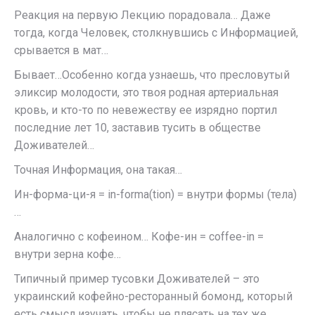
Реакция на первую Лекцию порадовала… Даже
тогда, когда Человек, столкнувшись с Информацией,
срывается в мат…
Бывает…Особенно когда узнаешь, что пресловутый
эликсир молодости, это твоя родная артериальная
кровь, и кто-то по невежеству ее изрядно портил
последние лет 10, заставив тусить в обществе
Доживателей…
Точная Информация, она такая…
Ин-форма-ци-я = in-forma(tion) = внутри формы (тела)
…
Аналогично с кофеином… Кофе-ин = coffee-in =
внутри зерна кофе…
Типичный пример тусовки Доживателей – это
украинский кофейно-ресторанный бомонд, который
есть смысл изучать, чтобы не плясать на тех же