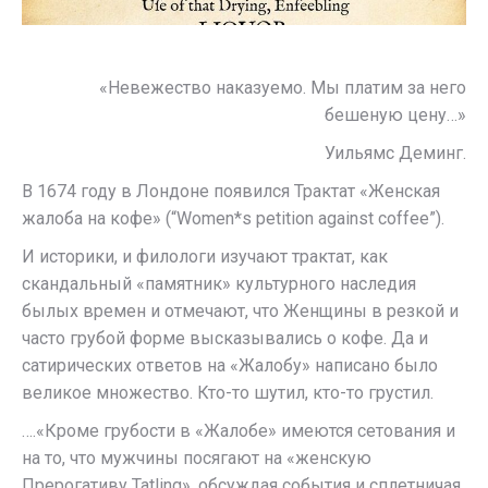
«Невежество наказуемо. Мы платим за него
бешеную цену…»
Уильямс Деминг.
В 1674 году в Лондоне появился Трактат «Женская
жалоба на кофе» (“Women*s petition against coffee”).
И историки, и филологи изучают трактат, как
скандальный «памятник» культурного наследия
былых времен и отмечают, что Женщины в резкой и
часто грубой форме высказывались о кофе. Да и
сатирических ответов на «Жалобу» написано было
великое множество. Кто-то шутил, кто-то грустил.
….«Кроме грубости в «Жалобе» имеются сетования и
на то, что мужчины посягают на «женскую
Прерогативу Tatling», обсуждая события и сплетничая.