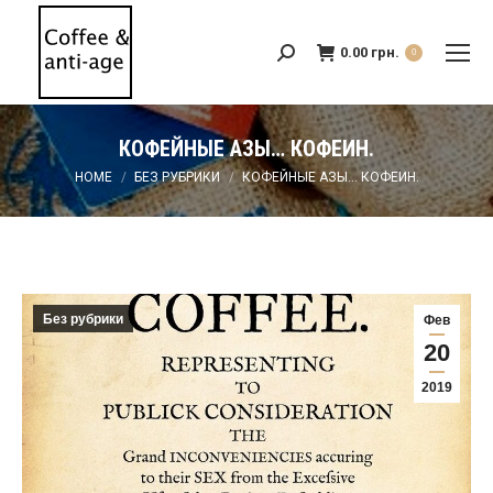
0.00
грн.
Search:
0
КОФЕЙНЫЕ АЗЫ… КОФЕИН.
You are here:
HOME
БЕЗ РУБРИКИ
КОФЕЙНЫЕ АЗЫ… КОФЕИН.
Без рубрики
Фев
20
2019