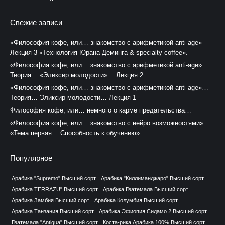
Свежие записи
«Философия кофе, или… знакомство с арифметикой anti-age»
Лекция 3 «Технология Юрана-Деминга & specialty coffee».
«Философия кофе, или… знакомство с арифметикой anti-age»
Теория… «Эликсир молодости»… Лекция 2.
«Философия кофе, или… знакомство с арифметикой anti-age»…
Теория… Эликсир молодости… Лекция 1
Философия кофе, или… немного о карме предательства…
«Философия кофе, или… знакомство с нейро возможностями».
«Тема первая… Способность к обучению».
Популярное
Арабика "Supremo" Высший сорт
Арабика "Киллиманджаро" Высший сорт
Арабика TERRAZU" Высший сорт
Арабика Гватемала Высший сорт
Арабика Замбия Высший сорт
Арабика Колумбия Высший сорт
Арабика Танзания Высший сорт
Арабика Эфиопия Сидамо 2 Высший сорт
Гватемала "Antigua" Высший сорт
Коста-рика Арабика 100% Высший сорт