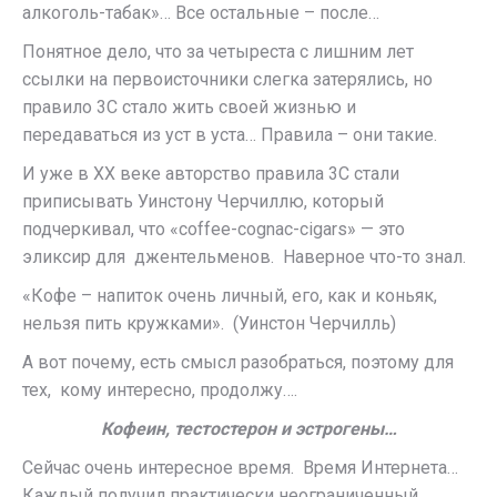
алкоголь-табак»… Все остальные – после…
Понятное дело, что за четыреста с лишним лет
ссылки на первоисточники слегка затерялись, но
правило 3С стало жить своей жизнью и
передаваться из уст в уста… Правила – они такие.
И уже в ХХ веке авторство правила 3С стали
приписывать Уинстону Черчиллю, который
подчеркивал, что «coffеe-cognac-cigars» — это
эликсир для джентельменов. Наверное что-то знал.
«Кофе – напиток очень личный, его, как и коньяк,
нельзя пить кружками». (Уинстон Черчилль)
А вот почему, есть смысл разобраться, поэтому для
тех, кому интересно, продолжу….
Кофеин, тестостерон и эстрогены…
Сейчас очень интересное время. Время Интернета…
Каждый получил практически неограниченный