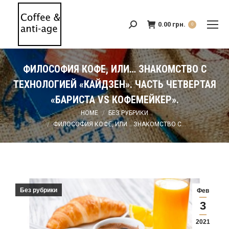
0.00
грн.
Search:
0
ФИЛОСОФИЯ КОФЕ, ИЛИ… ЗНАКОМСТВО С
ТЕХНОЛОГИЕЙ «КАЙДЗЕН». ЧАСТЬ ЧЕТВЕРТАЯ
«БАРИСТА VS КОФЕМЕЙКЕР».
You are here:
HOME
БЕЗ РУБРИКИ
ФИЛОСОФИЯ КОФЕ, ИЛИ… ЗНАКОМСТВО С…
Без рубрики
Фев
3
2021