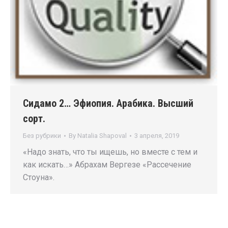
Сидамо 2… Эфиопия. Арабика. Высший
сорт.
Без рубрики
By
Natalia Shapoval
3 апреля, 2019
«Надо знать, что ты ищешь, но вместе с тем и
как искать…» Абрахам Вергезе «Рассечение
Стоуна».