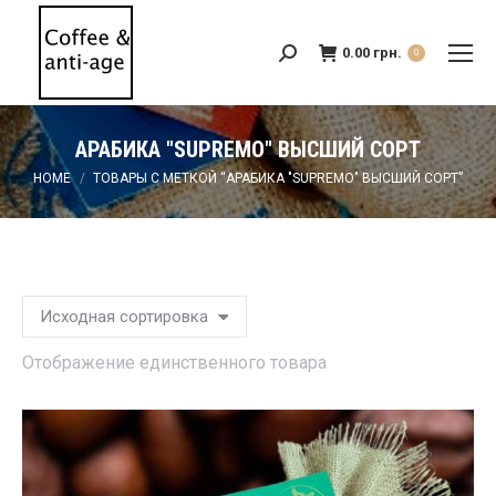
0.00
грн.
Search:
0
АРАБИКА "SUPREMO" ВЫСШИЙ СОРТ
You are here:
HOME
ТОВАРЫ С МЕТКОЙ “АРАБИКА "SUPREMO" ВЫСШИЙ СОРТ”
Отображение единственного товара